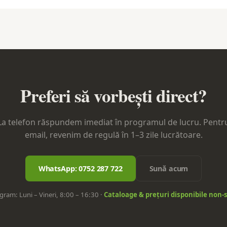
Preferi să vorbești direct?
La telefon răspundem imediat în programul de lucru. Pentr
email, revenim de regulă în 1–3 zile lucrătoare.
WhatsApp: 0752 287 722
Sună acum
gram: Luni – Vineri, 8:00 – 16:30 ·
Cataloage & prețuri disponibile non-