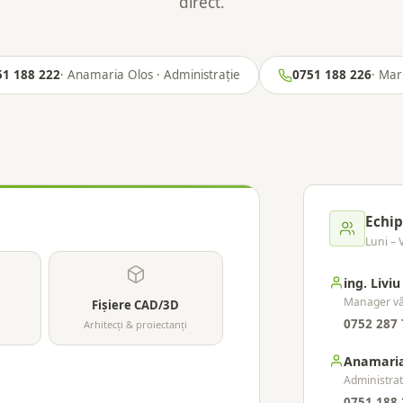
direct.
51 188 222
· Anamaria Olos · Administrație
0751 188 226
· Mar
Echip
Luni – 
ing. Liviu
Manager vân
Fișiere CAD/3D
0752 287 
Arhitecți & proiectanți
Anamaria
Administrat
0751 188 