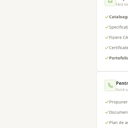
Fără ti
Cataloag
Specificaț
Fișiere C
Certifica
Portofoli
Pentr
Sună s
Propunere
Document
Plan de a