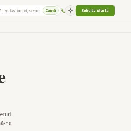
Solicită ofertă
Caută
e
ețuri.
nă-ne