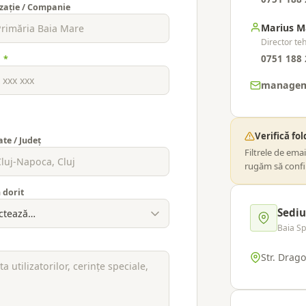
zație / Companie
Marius 
Director te
0751 188 
n
*
managem
Verifică fo
ate / Județ
Filtrele de ema
rugăm să confir
 dorit
Sediu
Baia S
Str. Drag