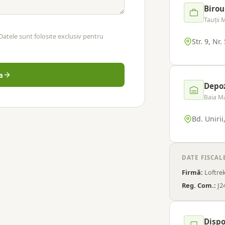
Birou
Tauții
 Datele sunt folosite exclusiv pentru
Str. 9, Nr
a
Depoz
Baia M
Bd. Unirii,
DATE FISCAL
Firmă:
Loftre
Reg. Com.:
J2
Dispo