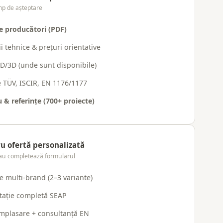
mp de așteptare
e producători (PDF)
ii tehnice & prețuri orientative
AD/3D (unde sunt disponibile)
te TÜV, ISCIR, EN 1176/1177
u & referințe (700+ proiecte)
u ofertă personalizată
au completează formularul
 multi-brand (2–3 variante)
ație completă SEAP
mplasare + consultanță EN