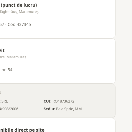
 (punct de lucru)
 Măgherăuș, Maramureș
. 57 · Cod 437345
it
are, Maramureș
 nr. 54
E
k SRL
CUI:
RO18736272
4/908/2006
Sediu:
Baia Sprie, MM
nibile direct pe site