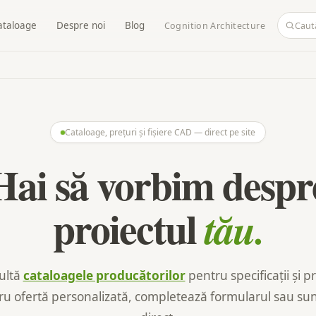
ataloage
Despre noi
Blog
Cognition Architecture
Cataloage, prețuri și fișiere CAD — direct pe site
Hai să vorbim despr
proiectul
tău.
ultă
cataloagele producătorilor
pentru specificații și pr
ru ofertă personalizată, completează formularul sau su