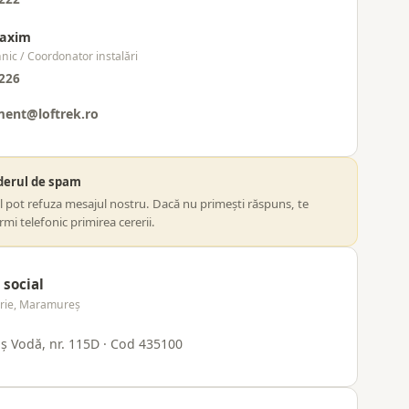
Maxim
hnic / Coordonator instalări
226
ent@loftrek.ro
lderul de spam
il pot refuza mesajul nostru. Dacă nu primești răspuns, te
mi telefonic primirea cererii.
 social
prie, Maramureș
oș Vodă, nr. 115D · Cod 435100