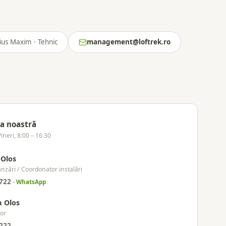
ius Maxim · Tehnic
management@loftrek.ro
a noastră
Vineri, 8:00 – 16:30
 Olos
zări / Coordonator instalări
722
· WhatsApp
 Olos
or
222