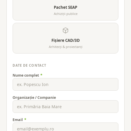
Pachet SEAP
Achiziții publice
Fișiere CAD/3D
Arhitecți & proiectanți
DATE DE CONTACT
Nume complet
*
Organizație / Companie
Email
*