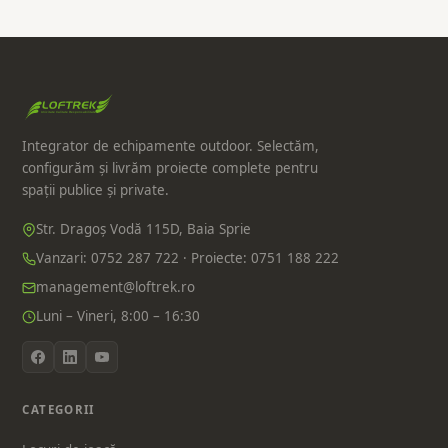
Integrator de echipamente outdoor. Selectăm,
configurăm și livrăm proiecte complete pentru
spații publice și private.
Str. Dragoș Vodă 115D, Baia Sprie
Vanzari: 0752 287 722 · Proiecte: 0751 188 222
management@loftrek.ro
Luni – Vineri, 8:00 – 16:30
CATEGORII