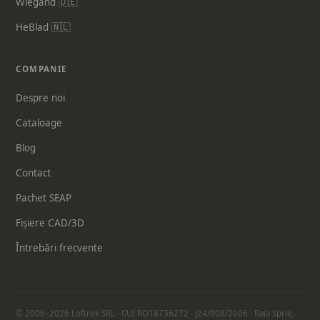
Wiegand 🇩🇪
HeBlad 🇳🇱
COMPANIE
Despre noi
Cataloage
Blog
Contact
Pachet SEAP
Fișiere CAD/3D
Întrebări frecvente
© 2006–2026 Loftrek SRL · CUI RO18736272 · J24/908/2006 · Baia Sprie,