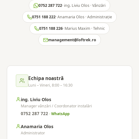
0752 287 722
· ing. Liviu Olos · Vânzări
0751 188 222
· Anamaria Olos · Administrație
0751 188 226
· Marius Maxim · Tehnic
management@loftrek.ro
Echipa noastră
Luni – Vineri, 8:00 – 16:30
ing. Liviu Olos
Manager vânzări / Coordonator instalări
0752 287 722
· WhatsApp
Anamaria Olos
Administrator