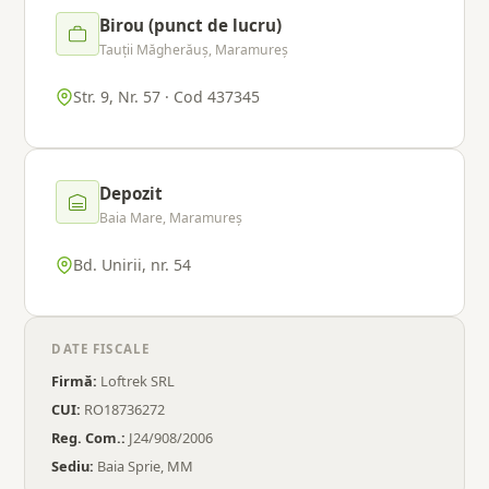
Birou (punct de lucru)
Tauții Măgherăuș, Maramureș
Str. 9, Nr. 57 · Cod 437345
Depozit
Baia Mare, Maramureș
Bd. Unirii, nr. 54
DATE FISCALE
Firmă:
Loftrek SRL
CUI:
RO18736272
Reg. Com.:
J24/908/2006
Sediu:
Baia Sprie, MM