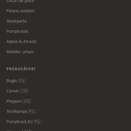
Locuri de joacă
Fitness outdoor
Skateparks
Pumptracks
Alpine & Atracții
Mobilier urban
PRODUCĂTORI
Buglo 🇵🇱
Cemer 🇹🇷
Playparc 🇩🇪
TechRamps 🇵🇱
Pumptrack.EU 🇵🇱