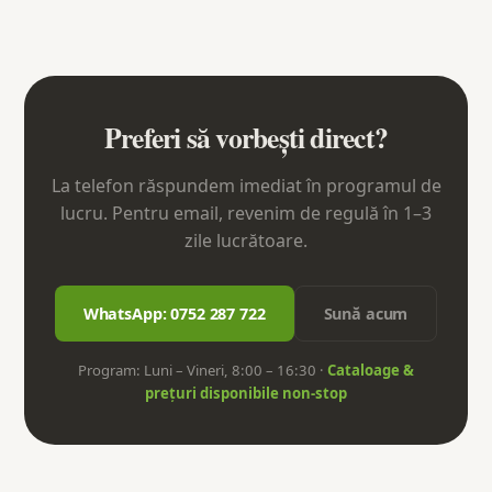
Preferi să vorbești direct?
La telefon răspundem imediat în programul de
lucru. Pentru email, revenim de regulă în 1–3
zile lucrătoare.
WhatsApp: 0752 287 722
Sună acum
Program: Luni – Vineri, 8:00 – 16:30 ·
Cataloage &
prețuri disponibile non-stop