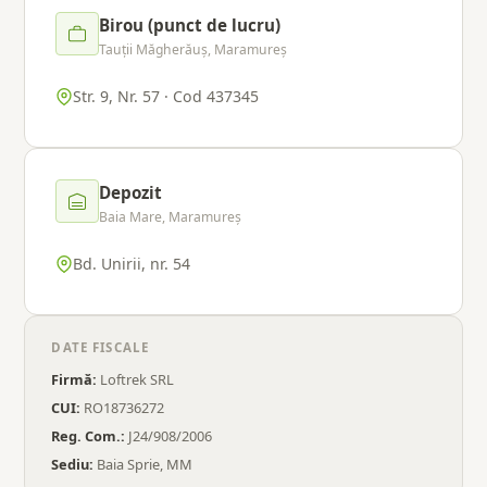
Birou (punct de lucru)
Tauții Măgherăuș, Maramureș
Str. 9, Nr. 57 · Cod 437345
Depozit
Baia Mare, Maramureș
Bd. Unirii, nr. 54
DATE FISCALE
Firmă:
Loftrek SRL
CUI:
RO18736272
Reg. Com.:
J24/908/2006
Sediu:
Baia Sprie, MM