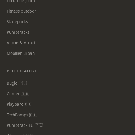
Locuri de joacă
Fitness outdoor
Skateparks
Pumptracks
Alpine & Atracții
Mobilier urban
PRODUCĂTORI
Buglo 🇵🇱
Cemer 🇹🇷
Playparc 🇩🇪
TechRamps 🇵🇱
Pumptrack.EU 🇵🇱