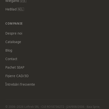
Wiegand 🇩🇪
HeBlad 🇳🇱
COMPANIE
Despre noi
Cataloage
Blog
Contact
Pachet SEAP
Fișiere CAD/3D
Întrebări frecvente
© 2006–2026 Loftrek SRL · CUI RO18736272 · J24/908/2006 · Baia Sprie,