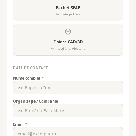
Pachet SEAP
Achiziții publice
Fișiere CAD/3D
Arhitecți & proiectanți
DATE DE CONTACT
Nume complet
*
Organizație / Companie
Email
*