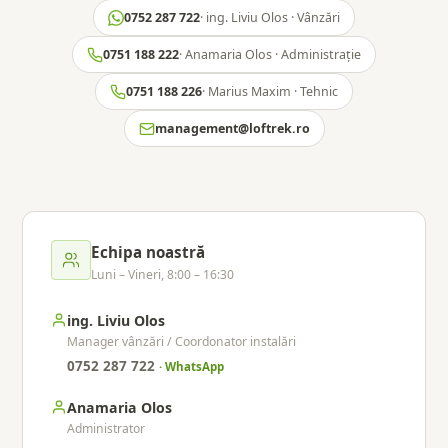
0752 287 722
· ing. Liviu Olos · Vânzări
0751 188 222
· Anamaria Olos · Administrație
0751 188 226
· Marius Maxim · Tehnic
management@loftrek.ro
Echipa noastră
Luni – Vineri, 8:00 – 16:30
ing. Liviu Olos
Manager vânzări / Coordonator instalări
0752 287 722
· WhatsApp
Anamaria Olos
Administrator