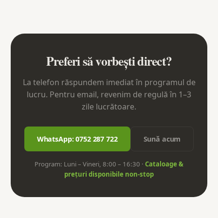
Preferi să vorbești direct?
La telefon răspundem imediat în programul de
lucru. Pentru email, revenim de regulă în 1–3
zile lucrătoare.
WhatsApp: 0752 287 722
Sună acum
Program: Luni – Vineri, 8:00 – 16:30 ·
Cataloage &
prețuri disponibile non-stop