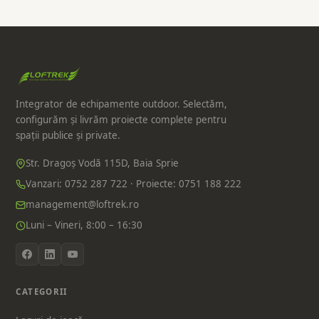
Integrator de echipamente outdoor. Selectăm,
configurăm și livrăm proiecte complete pentru
spații publice și private.
Str. Dragoș Vodă 115D, Baia Sprie
Vanzari: 0752 287 722 · Proiecte: 0751 188 222
management@loftrek.ro
Luni – Vineri, 8:00 – 16:30
CATEGORII