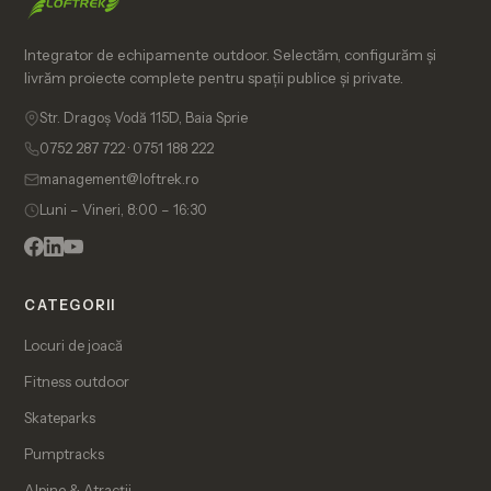
Integrator de echipamente outdoor. Selectăm, configurăm și
livrăm proiecte complete pentru spații publice și private.
Str. Dragoș Vodă 115D, Baia Sprie
0752 287 722 · 0751 188 222
management@loftrek.ro
Luni – Vineri, 8:00 – 16:30
CATEGORII
Locuri de joacă
Fitness outdoor
Skateparks
Pumptracks
Alpine & Atracții