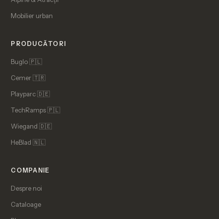
Mobilier urban
PRODUCĂTORI
Buglo 🇵🇱
Cemer 🇹🇷
Playparc 🇩🇪
TechRamps 🇵🇱
Wiegand 🇩🇪
HeBlad 🇳🇱
COMPANIE
Despre noi
Cataloage