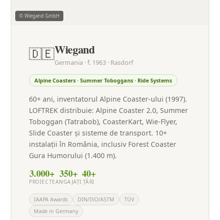
© Wiegand GmbH
Wiegand
🇩🇪
Germania · f. 1963 · Rasdorf
Alpine Coasters · Summer Toboggans · Ride Systems
60+ ani, inventatorul Alpine Coaster-ului (1997).
LOFTREK distribuie: Alpine Coaster 2.0, Summer
Toboggan (Tatrabob), CoasterKart, Wie-Flyer,
Slide Coaster și sisteme de transport. 10+
instalații în România, inclusiv Forest Coaster
Gura Humorului (1.400 m).
3.000+
350+
40+
PROIECTE
ANGAJAȚI
ȚĂRI
IAAPA Awards
DIN/ISO/ASTM
TÜV
Made in Germany