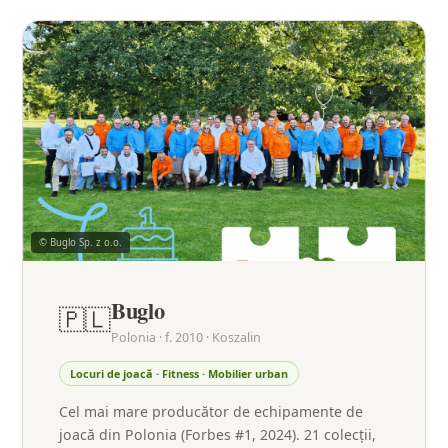
© Buglo Sp. z o.o.
Buglo
🇵🇱
Polonia · f. 2010 · Koszalin
Locuri de joacă · Fitness · Mobilier urban
Cel mai mare producător de echipamente de
joacă din Polonia (Forbes #1, 2024). 21 colecții,