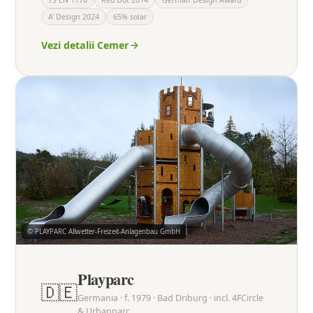
TS EN 1176
Red Dot 2014
German Design Award
A' Design 2024
65% solar
Vezi detalii Cemer
© PLAYPARC Allwetter-Freizeit-Anlagenbau GmbH
Playparc
🇩🇪
Germania · f. 1979 · Bad Driburg · incl. 4FCircle
& Urbanparc