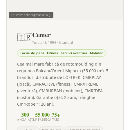
© Cemer Kent Ekipmanları A.Ş.
Cemer
🇹🇷
Turcia · f. 1994 · Istanbul
Locuri de joacă · Fitness · Parcuri aventură · Mobilier
Cea mai mare fabrică de rotomoulding din
regiunea Balcani/Orient Mijlociu (55.000 m²). 5
branduri distribuite de LOFTREK: CMRPLAY
(joacă), CMRACTIVE (fitness), CMRXTREME
(aventură), CMRURBAN (mobilier), CMRIDEA
(custom). Garanție oțel: 25 ani, frânghie
CmrRope™: 20 ani.
300
55.000
75+
ANGAJAȚI
M² FABRICĂ
ȚĂRI