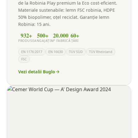
de la Robinia Play premium la Eco cost-eficient.
Materiale sustenabile: lemn FSC robinia, HDPE
50% biopolimer, oțel reciclat. Garanție lemn
Robinia: 15 ani.
932+
500+
20.000
60+
PRODUSE
ANGAJAȚI
M² FABRICĂ
ȚĂRI
EN 1176:2017
EN 16630
TÜV SÜD
TÜV Rheinland
FSC
Vezi detalii Buglo