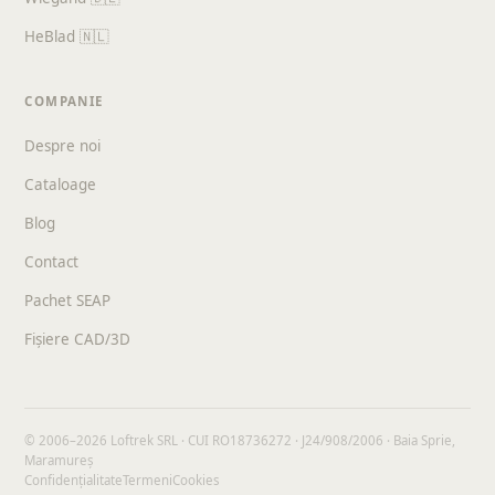
HeBlad 🇳🇱
COMPANIE
Despre noi
Cataloage
Blog
Contact
Pachet SEAP
Fișiere CAD/3D
© 2006–2026 Loftrek SRL · CUI RO18736272 · J24/908/2006 · Baia Sprie,
Maramureș
Confidențialitate
Termeni
Cookies