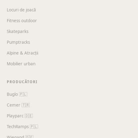
Locuri de joacă
Fitness outdoor
Skateparks
Pumptracks
Alpine & Atracții
Mobilier urban
PRODUCĂTORI
Buglo 🇵🇱
Cemer 🇹🇷
Playparc 🇩🇪
TechRamps 🇵🇱
Wiegand 🇩🇪