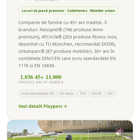
Locuri de joacă premium · Calisthenics · Mobilier urban
Companie de familie cu 45+ ani tradiție. 3
branduri: Neospiel® (746 produse lemn
premium), 4FCircle® (203 produse fitness inox,
dezvoltat cu TU München, recomandat DOSB),
Urbanparc® (87 produse mobilier). 30+ ani în
comitetele DIN/CEN care scriu standardele EN
1176 și EN 16630.
1.036
45+
11.000
PRODUSE
ANI
M² FABRICĂ
Scrie standardele EN
GS Mark
TÜV
DOSB
FSC
Vezi detalii Playparc