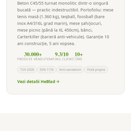
Beton C45/55 turnat monolitic dintr-o singură
bucată — practic indestructibil. Portofoliu: mese
tenis masă (1.360 kg), teqball, foosball (bare
inox A4/316L grad marin), mese șah/jocuri,
mese picnic (până la XL 450cm), bănci,
Carterkiller (barieră anti-vehicule). Garanție 10
ani construcție, 5 ani vopsea.
30.000+
9.3/10
10+
PRODUSE VÂNDUTE
RATING CLIENȚI
ȚĂRI
TÜV 2028
DIN 1176
Anti-vandalism
Flotă proprie
Vezi detalii HeBlad