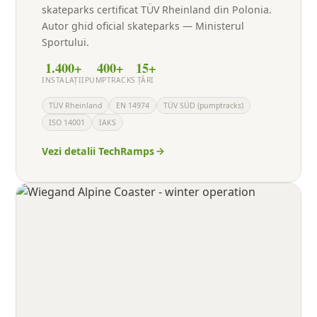
skateparks certificat TÜV Rheinland din Polonia.
Autor ghid oficial skateparks — Ministerul
Sportului.
1.400+
400+
15+
INSTALAȚII
PUMPTRACKS
ȚĂRI
TÜV Rheinland
EN 14974
TÜV SÜD (pumptracks)
ISO 14001
IAKS
Vezi detalii TechRamps