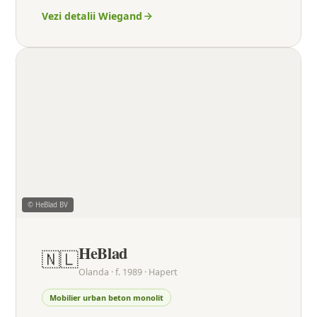
Vezi detalii Wiegand
© HeBlad BV
HeBlad
🇳🇱
Olanda · f. 1989 · Hapert
Mobilier urban beton monolit