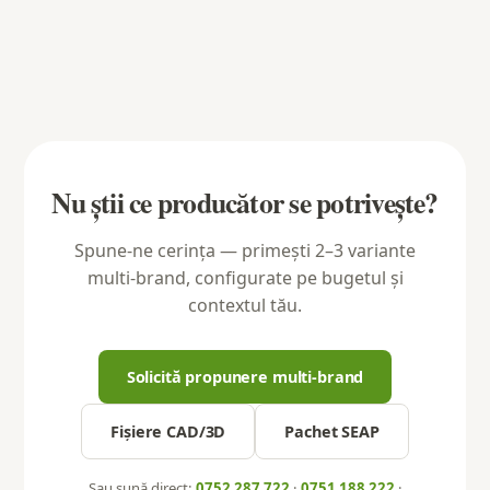
Nu știi ce producător se potrivește?
Spune-ne cerința — primești 2–3 variante
multi-brand, configurate pe bugetul și
contextul tău.
Solicită propunere multi-brand
Fișiere CAD/3D
Pachet SEAP
Sau sună direct:
0752 287 722
·
0751 188 222
·