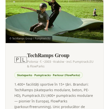
© TechRamps Group / Pumptrack.EU
TechRamps Group
🇵🇱
Polonia · f. ~2003 · Kraków · incl. Pumptrack.EU
& FlowParks
Skateparks · Pumptracks · Parkour (FlowParks)
1.400+ facilități sportive în 15+ țări. Branduri:
TechRamps (skateparks modulare, beton, PE-
HD), Pumptrack.EU (400+ pumptracks modulare
— pionier în Europa), FlowParks
(parkour/freerunning). Unic producător de