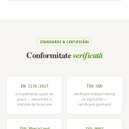
STANDARDE & CERTIFICĂRI
Conformitate
verificată
EN 1176:2017
TÜV SÜD
Echipamente spații de
Verificare independentă
joacă — securitate și
de siguranță —
metode de încercare
certificare germană
TÜV Rheinland
ISO 9001