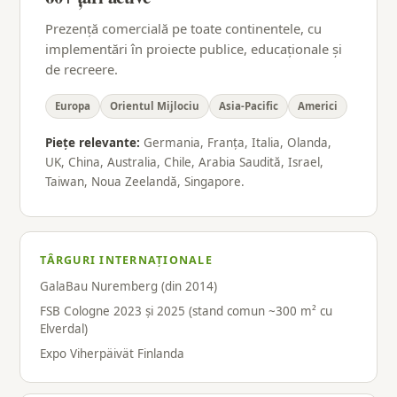
Prezență comercială pe toate continentele, cu
implementări în proiecte publice, educaționale și
de recreere.
Europa
Orientul Mijlociu
Asia-Pacific
Americi
Piețe relevante:
Germania, Franța, Italia, Olanda,
UK, China, Australia, Chile, Arabia Saudită, Israel,
Taiwan, Noua Zeelandă, Singapore.
TÂRGURI INTERNAȚIONALE
GalaBau Nuremberg (din 2014)
FSB Cologne 2023 și 2025 (stand comun ~300 m² cu
Elverdal)
Expo Viherpäivät Finlanda