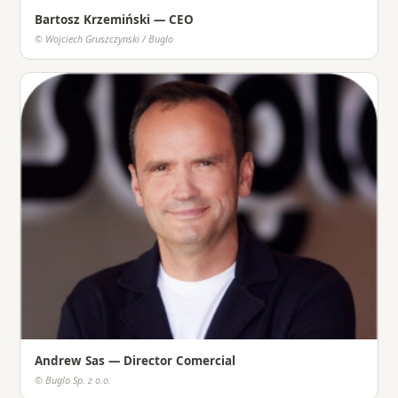
Bartosz Krzemiński — CEO
© Wojciech Gruszczynski / Buglo
Andrew Sas — Director Comercial
© Buglo Sp. z o.o.