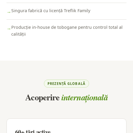
Singura fabrică cu licență Treflik Family
→
Producție in-house de tobogane pentru control total al
→
calității
PREZENȚĂ GLOBALĂ
Acoperire
internațională
60+ țări active