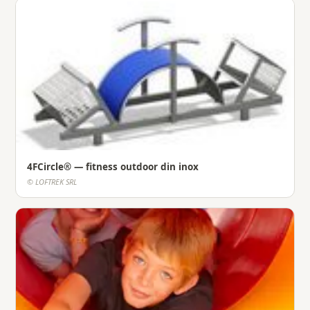
4FCircle® — fitness outdoor din inox
© LOFTREK SRL