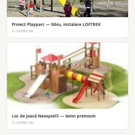
Proiect Playparc — Sibiu, instalare LOFTREK
© LOFTREK SRL
Loc de joacă Neospiel® — lemn premium
© LOFTREK SRL