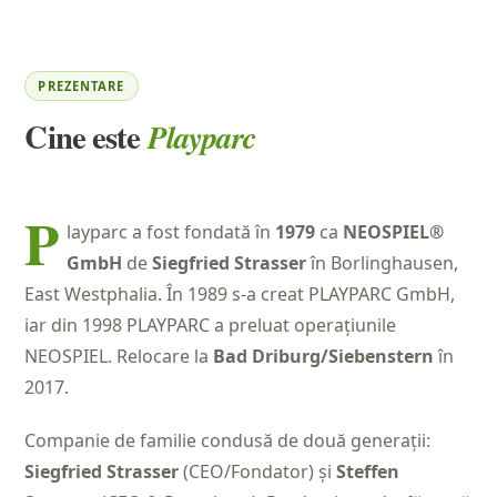
PREZENTARE
Cine este
Playparc
P
layparc a fost fondată în
1979
ca
NEOSPIEL®
GmbH
de
Siegfried Strasser
în Borlinghausen,
East Westphalia. În 1989 s-a creat PLAYPARC GmbH,
iar din 1998 PLAYPARC a preluat operațiunile
NEOSPIEL. Relocare la
Bad Driburg/Siebenstern
în
2017.
Companie de familie condusă de două generații:
Siegfried Strasser
(CEO/Fondator) și
Steffen