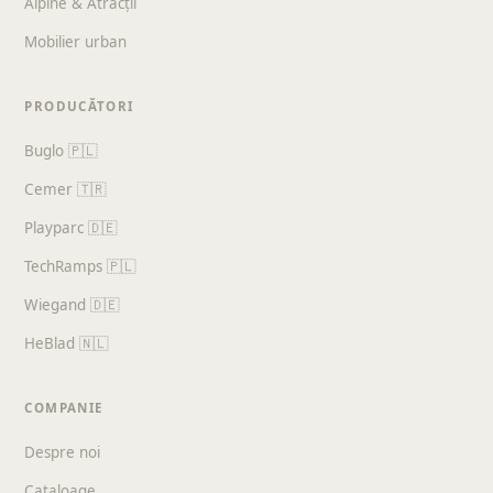
Alpine & Atracții
Mobilier urban
PRODUCĂTORI
Buglo 🇵🇱
Cemer 🇹🇷
Playparc 🇩🇪
TechRamps 🇵🇱
Wiegand 🇩🇪
HeBlad 🇳🇱
COMPANIE
Despre noi
Cataloage