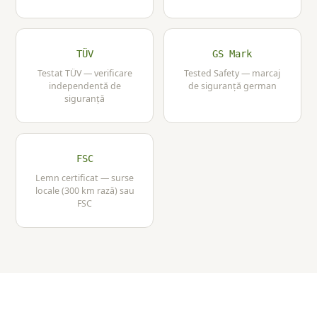
TÜV
GS Mark
Testat TÜV — verificare
Tested Safety — marcaj
independentă de
de siguranță german
siguranță
FSC
Lemn certificat — surse
locale (300 km rază) sau
FSC