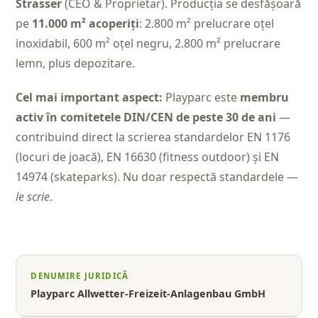
Strasser
(CEO & Proprietar). Producția se desfășoară
pe
11.000 m² acoperiți
: 2.800 m² prelucrare oțel
inoxidabil, 600 m² oțel negru, 2.800 m² prelucrare
lemn, plus depozitare.
Cel mai important aspect:
Playparc este
membru
activ în comitetele DIN/CEN de peste 30 de ani
—
contribuind direct la scrierea standardelor EN 1176
(locuri de joacă), EN 16630 (fitness outdoor) și EN
14974 (skateparks). Nu doar respectă standardele —
le scrie
.
DENUMIRE JURIDICĂ
Playparc Allwetter-Freizeit-Anlagenbau GmbH